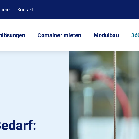
riere
Kontakt
nlösungen
Container mieten
Modulbau
360
edarf: