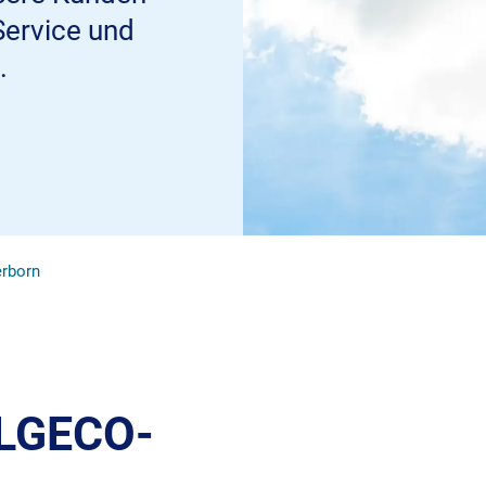
Service und
.
rborn
ALGECO-