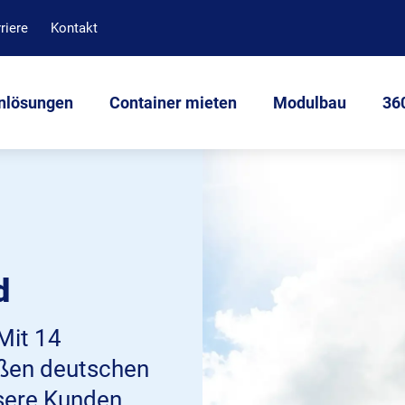
riere
Kontakt
nlösungen
Container mieten
Modulbau
360
d
Mit 14
oßen deutschen
nsere Kunden