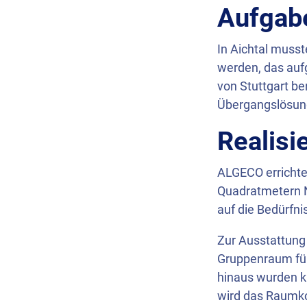
Aufgab
In Aichtal musst
werden, das auf
von Stuttgart be
Übergangslösung
Realisi
ALGECO
erricht
Quadratmetern Nu
auf die Bedürfni
Zur Ausstattung
Gruppenraum für
hinaus wurden ki
wird das Raumko