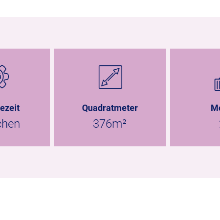
ezeit
Quadratmeter
M
chen
376m²