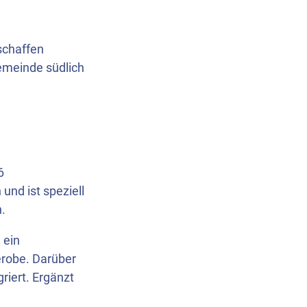
schaffen
emeinde südlich
6
und ist speziell
.
 ein
erobe. Darüber
riert. Ergänzt