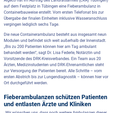
Algeco hat im Auftrag des Landratsamtes (
LRA
) Tübingen)
auf dem Festplatz in Tübingen eine Fieberambulanz in
Containerbauweise erstellt. Vom ersten Telefonat bis zur
Übergabe der finalen Einheiten inklusive Wasseranschluss
vergingen lediglich sechs Tage.
Die neue Containerambulanz besteht aus insgesamt neun
Modulen und befindet sich weit außerhalb der Innenstadt.
„Bis zu 200 Patienten können hier am Tag ambulant
behandelt werden“, sagt Dr. Lisa Federle, Notärztin und
Vorsitzende des
DRK
-Kreisverbandes. Ein Team aus 20
Ärzten, Medizinstudenten und
DRK
-Ehrenamtlichen steht
zur Versorgung der Patienten bereit. Alle Schritte – vom
ersten Abstrich bis zur Lungendiagnostik – können hier vor
Ort durchgeführt werden.
Fieberambulanzen schützen Patienten
und entlasten Ärzte und Kliniken
„Wir wünschen uns, dass noch weitere Ambulanzen dieser