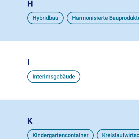
H
Hybridbau
Harmonisierte Bauprodukt
I
Interimsgebäude
K
Kindergartencontainer
Kreislaufwirts