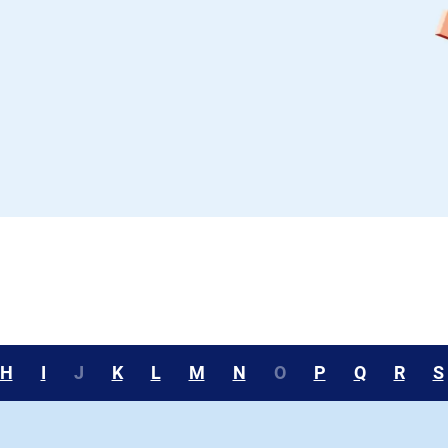
H
I
J
K
L
M
N
O
P
Q
R
S