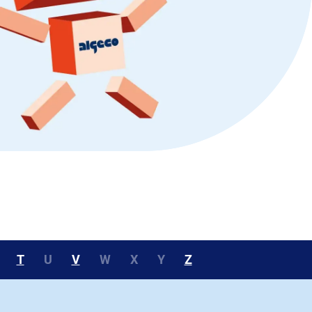
T
U
V
W
X
Y
Z