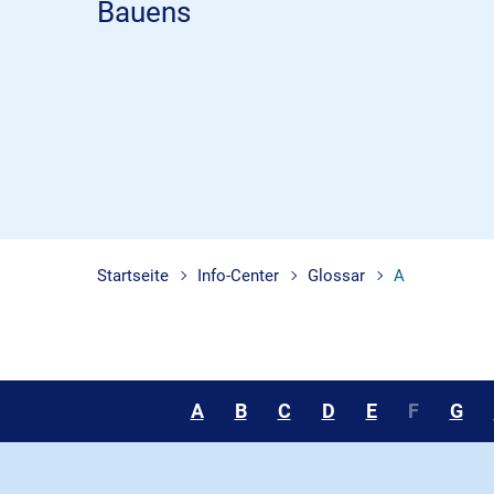
Bauens
Startseite
Info-Center
Glossar
A
A
B
C
D
E
F
G