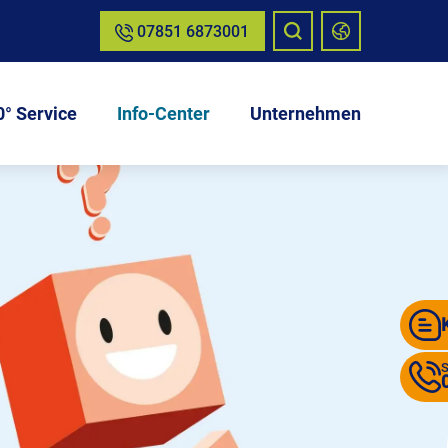
07851 6873001
° Service
Info-Center
Unternehmen