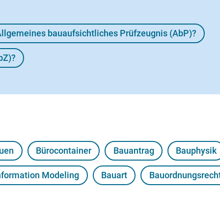
llgemeines bauaufsichtliches Prüfzeugnis (AbP)?
bZ)?
auen
Bürocontainer
Bauantrag
Bauphysik
Information Modeling
Bauart
Bauordnungsrech