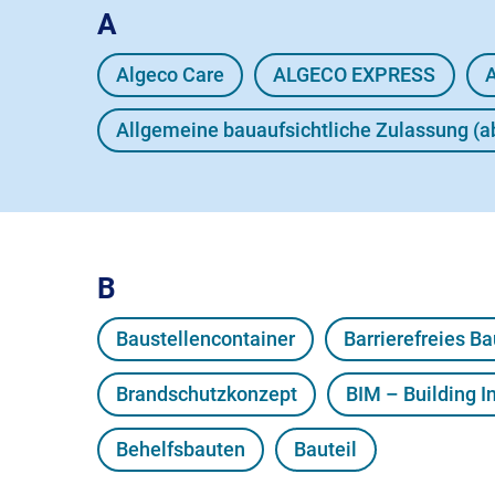
A
Algeco Care
ALGECO EXPRESS
A
Allgemeine bauaufsichtliche Zulassung (a
B
Baustellencontainer
Barrierefreies B
Brandschutzkonzept
BIM – Building 
Behelfsbauten
Bauteil