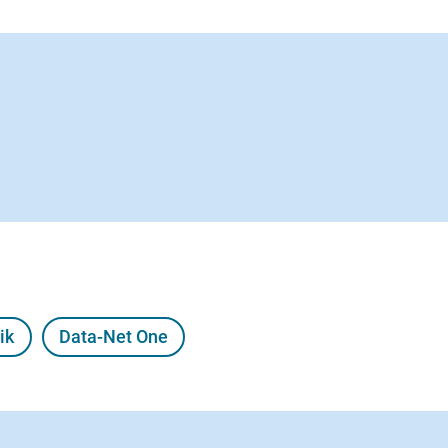
ik
Data-Net One