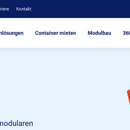
riere
Kontakt
nlösungen
Container mieten
Modulbau
360
 modularen