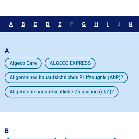
A
B
C
D
E
F
G
H
I
J
K
A
Algeco Care
ALGECO EXPRESS
Allgemeines bauaufsichtliches Prüfzeugnis (AbP)?
Allgemeine bauaufsichtliche Zulassung (abZ)?
B