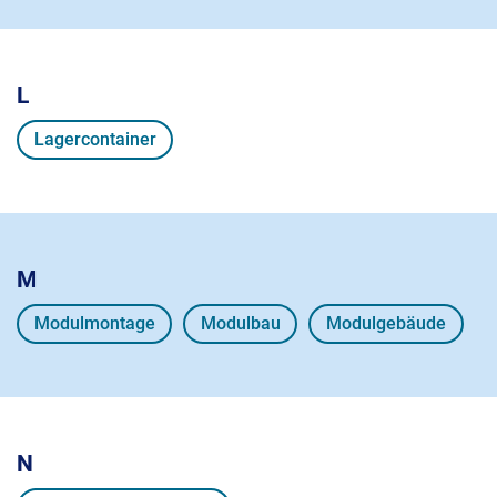
L
Lagercontainer
M
Modulmontage
Modulbau
Modulgebäude
N