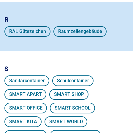
R
RAL Gütezeichen
Raumzellengebäude
S
Sanitärcontainer
Schulcontainer
SMART APART
SMART SHOP
SMART OFFICE
SMART SCHOOL
SMART KITA
SMART WORLD