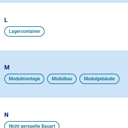
L
Lagercontainer
M
Modulmontage
Modulbau
Modulgebäude
N
Nicht geregelte Bauart