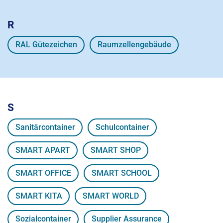
R
RAL Gütezeichen
Raumzellengebäude
S
Sanitärcontainer
Schulcontainer
SMART APART
SMART SHOP
SMART OFFICE
SMART SCHOOL
SMART KITA
SMART WORLD
Sozialcontainer
Supplier Assurance