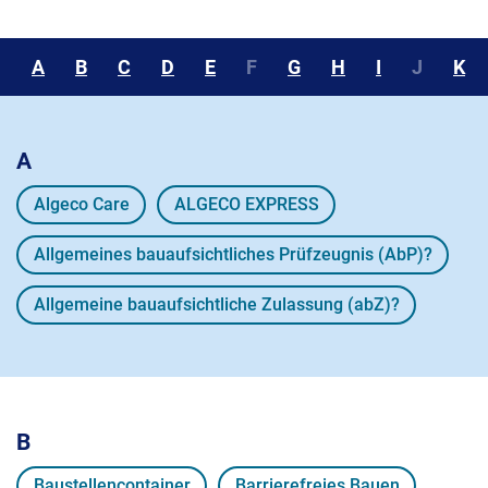
A
B
C
D
E
F
G
H
I
J
K
A
Algeco Care
ALGECO EXPRESS
Allgemeines bauaufsichtliches Prüfzeugnis (AbP)?
Allgemeine bauaufsichtliche Zulassung (abZ)?
B
Baustellencontainer
Barrierefreies Bauen